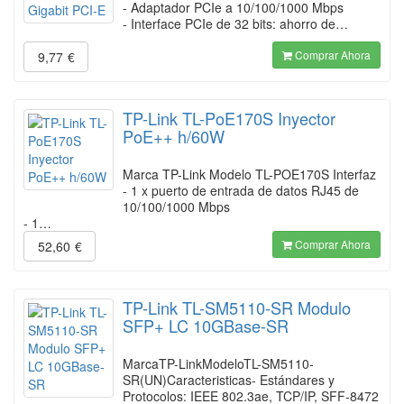
- Adaptador PCIe a 10/100/1000 Mbps
- Interface PCIe de 32 bits: ahorro de…
Comprar Ahora
9,77
€
TP-Link TL-PoE170S Inyector
PoE++ h/60W
Marca TP-Link Modelo TL-POE170S Interfaz
- 1 x puerto de entrada de datos RJ45 de
10/100/1000 Mbps
- 1…
Comprar Ahora
52,60
€
TP-Link TL-SM5110-SR Modulo
SFP+ LC 10GBase-SR
MarcaTP-LinkModeloTL-SM5110-
SR(UN)Caracteristicas- Estándares y
Protocolos: IEEE 802.3ae, TCP/IP, SFF-8472