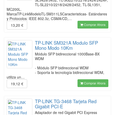
SL3428/3452, TL-SG2210/2216/2424/2424P,
TL-SL2210/2218/2428/2452, TL-SL1351,
MC200L.
MarcaTP-LinkModeloTL-SM311LSCaracteristicas- Estándares
y Protocolos: IEEE 802.3z, CSMA/CD,…
Comprar Ahora
13,20
€
TP-LINK SM321A Modulo SFP
Mono Modo 10Km
Módulo SFP bidireccional 1000Base-BX
WDM
- Módulo SFP bidireccional WDM
- Soporta la tecnología bidireccional WDM,
utiliza un…
Comprar Ahora
19,12
€
TP-LINK TG-3468 Tarjeta Red
Gigabit PCI-E
Adaptador de red Gigabit PCI Express