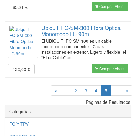
Comprar Ahora
85,21
€
Ubiquiti FC-SM-300 Fibra Optica
Monomodo LC 90m
El UBIQUITI FC-SM-100 es un cable
modomodo con conector LC para
instalaciones en exterior. Ligero y flexible, el
"FiberCable" es…
Comprar Ahora
123,00
€
(current)
«
1
2
3
4
5
...
»
Páginas de Resultados:
Categorías
PC Y TPV