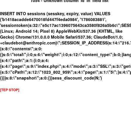
1054 - Unknown column 'id' in 'field list'
INSERT INTO sessions (sesskey, expiry, value) VALUES
('b1418acadde6470018fd447f4eda0984', '1786083881',
'sessiontoken|s:32:\"e5c17ac1396075643ca3580f826a5b6c\";SES
(Linux; Android 14; Pixel 8) AppleWebKit/537.36 (KHTML, like
Gecko) Chrome/131.0.0.0 Mobile Safari/537.36; ClaudeBot/1.0;
+claudebot@anthropic.com)\";SESSION_IP_ADDRESS|s:14:\"216.73.
{s:8:\"contents\";a:0:
{}s:5:\"total\";i:0;s:6:\"weight\";i:0;s:12:\"content_type\";b:0;}
{s:4:\"path\";a:1:{i:0;a:4:
{s:4:\"page\";s:9:\"index.php\";s:4:\"mode\";s:3:\"SSL\";s:3:\"get\
{s:5:\"cPath\";s:12:\"1023_802_959\";s:4:\"page\";s:1:\"5\";}s:4:\"
{}}}s:8:\"snapshot\";a:0:{}}sess_discount_code|N;')
[TEP STOP]