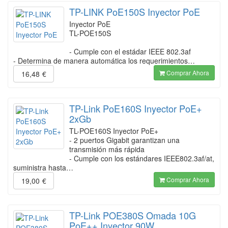
TP-LINK PoE150S Inyector PoE
Inyector PoE
TL-POE150S
- Cumple con el estádar IEEE 802.3af
- Determina de manera automática los requerimientos…
Comprar Ahora
16,48
€
TP-Link PoE160S Inyector PoE+
2xGb
TL-POE160S Inyector PoE+
- 2 puertos Gigabit garantizan una
transmisión más rápida
- Cumple con los estándares IEEE802.3af/at,
suministra hasta…
Comprar Ahora
19,00
€
TP-Link POE380S Omada 10G
PoE++ Inyector 90W