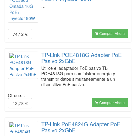
…
Comprar Ahora
74,12
€
TP-Link POE4818G Adapter PoE
Pasivo 2xGbE
Utilice el adaptador PoE pasivo TL-
POE4818G para suministrar energía y
transmitir datos simultáneamente a un
dispositivo PoE pasivo.
Ofrece…
Comprar Ahora
13,78
€
TP-Link PoE4824G Adapter PoE
Pasivo 2xGbE