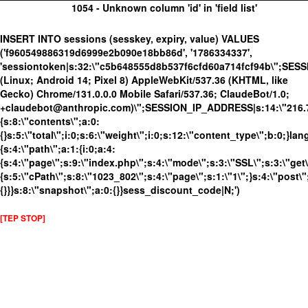
1054 - Unknown column 'id' in 'field list'
INSERT INTO sessions (sesskey, expiry, value) VALUES
('f960549886319d6999e2b090e18bb86d', '1786334337',
'sessiontoken|s:32:\"c5b648555d8b537f6cfd60a714fcf94b\";SES
(Linux; Android 14; Pixel 8) AppleWebKit/537.36 (KHTML, like
Gecko) Chrome/131.0.0.0 Mobile Safari/537.36; ClaudeBot/1.0;
+claudebot@anthropic.com)\";SESSION_IP_ADDRESS|s:14:\"216.73.
{s:8:\"contents\";a:0:
{}s:5:\"total\";i:0;s:6:\"weight\";i:0;s:12:\"content_type\";b:0;}
{s:4:\"path\";a:1:{i:0;a:4:
{s:4:\"page\";s:9:\"index.php\";s:4:\"mode\";s:3:\"SSL\";s:3:\"get\
{s:5:\"cPath\";s:8:\"1023_802\";s:4:\"page\";s:1:\"1\";}s:4:\"post\"
{}}}s:8:\"snapshot\";a:0:{}}sess_discount_code|N;')
[TEP STOP]