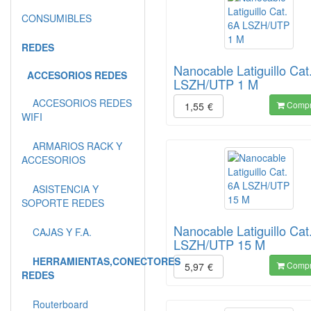
CONSUMIBLES
REDES
Nanocable Latiguillo Cat
ACCESORIOS REDES
LSZH/UTP 1 M
ACCESORIOS REDES
Compr
1,55
€
WIFI
ARMARIOS RACK Y
ACCESORIOS
ASISTENCIA Y
SOPORTE REDES
Nanocable Latiguillo Cat
CAJAS Y F.A.
LSZH/UTP 15 M
HERRAMIENTAS,CONECTORES
Compr
5,97
€
REDES
Routerboard