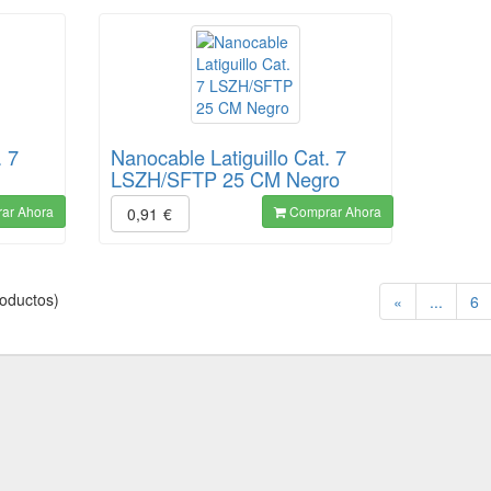
. 7
Nanocable Latiguillo Cat. 7
LSZH/SFTP 25 CM Negro
ar Ahora
Comprar Ahora
0,91
€
oductos)
«
...
6