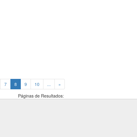
(current)
7
8
9
10
...
»
Páginas de Resultados: