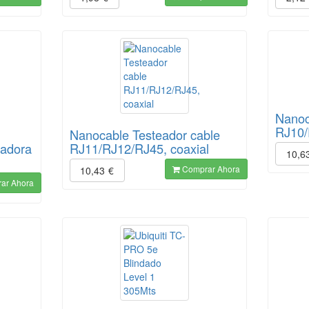
Nanoc
RJ10/
Nanocable Testeador cable
padora
RJ11/RJ12/RJ45, coaxial
10,6
Comprar Ahora
10,43
€
ar Ahora