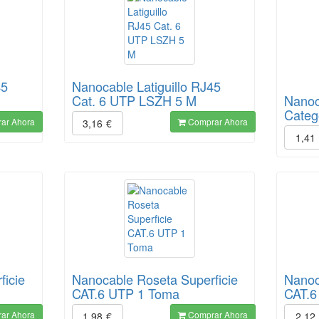
45
Nanocable Latiguillo RJ45
Cat. 6 UTP LSZH 5 M
Nanoc
Categ
ar Ahora
Comprar Ahora
3,16
€
1,41
ficie
Nanocable Roseta Superficie
Nanoc
CAT.6 UTP 1 Toma
CAT.6
ar Ahora
Comprar Ahora
1,98
€
2,12