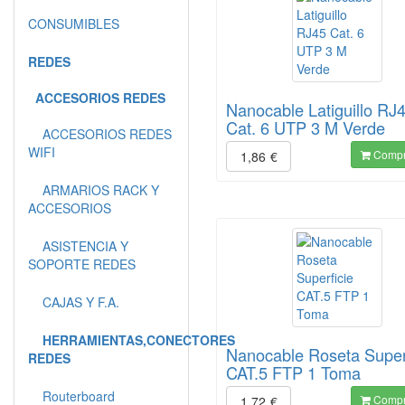
CONSUMIBLES
REDES
ACCESORIOS REDES
Nanocable Latiguillo RJ
Cat. 6 UTP 3 M Verde
ACCESORIOS REDES
WIFI
Compr
1,86
€
ARMARIOS RACK Y
ACCESORIOS
ASISTENCIA Y
SOPORTE REDES
CAJAS Y F.A.
HERRAMIENTAS,CONECTORES
Nanocable Roseta Super
REDES
CAT.5 FTP 1 Toma
Routerboard
Compr
1,72
€