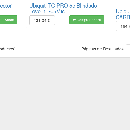
ector
Ubiquiti TC-PRO 5e Blindado
Level 1 305Mts
Ubiqu
CARRI
ar Ahora
Comprar Ahora
131,04
€
184,
oductos)
Páginas de Resultados: