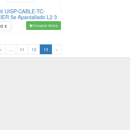
iti UISP-CABLE-TC-
ER 5e Apantallado L2 3
Comprar Ahora
25
€
(current)
«
...
11
12
13
»