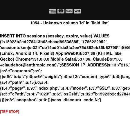
1054 - Unknown column 'id' in 'field list'
INSERT INTO sessions (sesskey, expiry, value) VALUES
('b15923b2cd278413b63ebaad89536885', '1786222952',
'sessiontoken|s:32:\"cb14ad01da8fa2ee75d862eb85b62790\";SE
(Linux; Android 14; Pixel 8) AppleWebKit/537.36 (KHTML, like
Gecko) Chrome/131.0.0.0 Mobile Safari/537.36; ClaudeBot/1.0;
+claudebot@anthropic.com)\";SESSION_IP_ADDRESS|s:13:\"216.73.
{s:8:\"contents\";a:0:
{}s:5:\"total\";i:0;s:6:\"weight\";i:0;s:12:\"content_type\";b:0;}
{s:4:\"path\";a:1:{i:0;a:4:
{s:4:\"page\";s:9:\"index.php\";s:4:\"mode\";s:3:\"SSL\";s:3:\"get\
{s:5:\"cPath\";s:4:\"1023\";s:6:\"osCsid\";s:32:\"b15923b2cd278
{}}}s:8:\"snapshot\";a:0:{}}sess_discount_code|N;')
[TEP STOP]