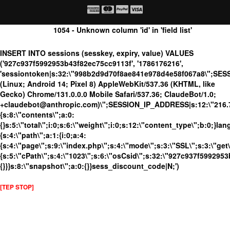
1054 - Unknown column 'id' in 'field list'
INSERT INTO sessions (sesskey, expiry, value) VALUES
('927c937f5992953b43f82ec75cc9113f', '1786176216',
'sessiontoken|s:32:\"998b2d9d70f8ae841e978d4e58f067a8\";SES
(Linux; Android 14; Pixel 8) AppleWebKit/537.36 (KHTML, like
Gecko) Chrome/131.0.0.0 Mobile Safari/537.36; ClaudeBot/1.0;
+claudebot@anthropic.com)\";SESSION_IP_ADDRESS|s:12:\"216.73.
{s:8:\"contents\";a:0:
{}s:5:\"total\";i:0;s:6:\"weight\";i:0;s:12:\"content_type\";b:0;}
{s:4:\"path\";a:1:{i:0;a:4:
{s:4:\"page\";s:9:\"index.php\";s:4:\"mode\";s:3:\"SSL\";s:3:\"get\
{s:5:\"cPath\";s:4:\"1023\";s:6:\"osCsid\";s:32:\"927c937f5992953
{}}}s:8:\"snapshot\";a:0:{}}sess_discount_code|N;')
[TEP STOP]