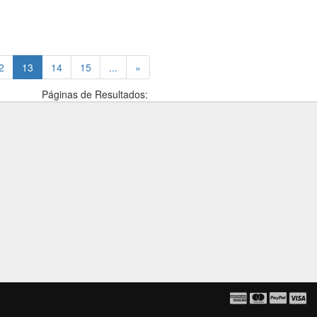
(current)
2
13
14
15
...
»
Páginas de Resultados: