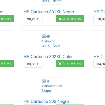
or
HP Cartucho 301XL Negro
HP Ca
ar Ahora
Comprar Ahora
38,26
€
18,9
HP Cartucho 302XL Color
HP Ca
ar Ahora
Comprar Ahora
33,68
€
34,9
HP Cartucho 303 Negro