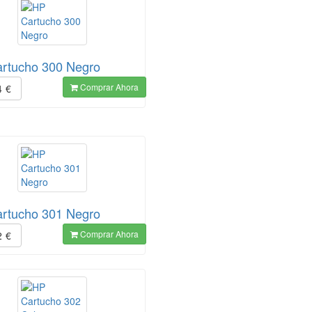
rtucho 300 Negro
Comprar Ahora
4
€
rtucho 301 Negro
Comprar Ahora
2
€