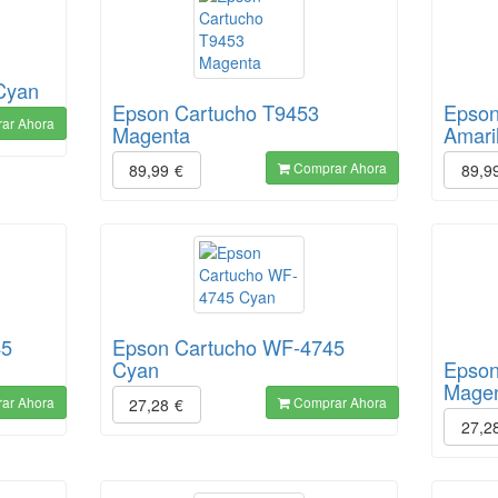
Cyan
Epson Cartucho T9453
Epson
ar Ahora
Magenta
Amari
Comprar Ahora
89,99
€
89,9
45
Epson Cartucho WF-4745
Cyan
Epson
Mage
ar Ahora
Comprar Ahora
27,28
€
27,2