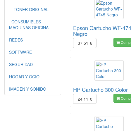
TONER ORIGINAL
CONSUMIBLES
Epson Cartucho WF-47
MAQUINAS OFICINA
Negro
REDES
Compr
37,51
€
SOFTWARE
SEGURIDAD
HOGAR Y OCIO
HP Cartucho 300 Color
IMAGEN Y SONIDO
Compr
24,11
€