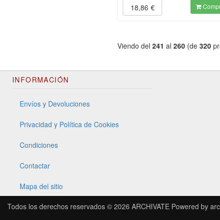
Compr
18,86
€
Viendo del
241
al
260
(de
320
pr
INFORMACIÓN
Envíos y Devoluciones
Privacidad y Política de Cookies
Condiciones
Contactar
Mapa del sitio
Todos los derechos reservados © 2026
ARCHIVATE
Powered by
arc