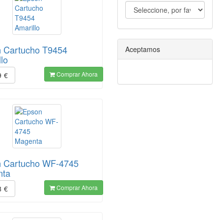
 Cartucho T9454
Aceptamos
llo
Comprar Ahora
9
€
 Cartucho WF-4745
nta
Comprar Ahora
8
€