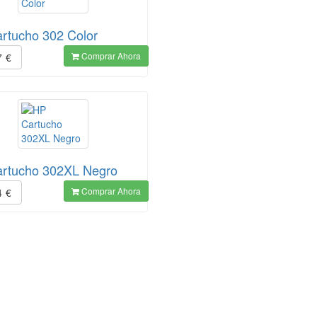
rtucho 302 Color
Comprar Ahora
7
€
rtucho 302XL Negro
Comprar Ahora
4
€