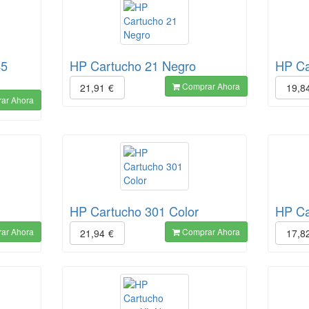
45
HP Cartucho 21 Negro
HP Ca
Comprar Ahora
21,91
€
19,8
ar Ahora
HP Cartucho 301 Color
HP Ca
ar Ahora
Comprar Ahora
21,94
€
17,8