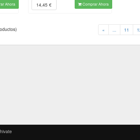
ar Ahora
Comprar Ahora
14,45
€
oductos)
«
...
11
1
hivate