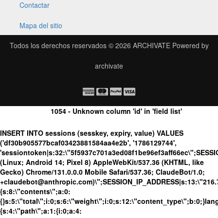
Contactar
Mapa del sitio
Todos los derechos reservados © 2026
ARCHIVATE
Powered by
archivate
1054 - Unknown column 'id' in 'field list'
INSERT INTO sessions (sesskey, expiry, value) VALUES
('df30b905577bcaf03423881584aa4e2b', '1786129744',
'sessiontoken|s:32:\"5f5937c701a3ed08f1be96ef3aff66ec\";SES
(Linux; Android 14; Pixel 8) AppleWebKit/537.36 (KHTML, like
Gecko) Chrome/131.0.0.0 Mobile Safari/537.36; ClaudeBot/1.0;
+claudebot@anthropic.com)\";SESSION_IP_ADDRESS|s:13:\"216.73.
{s:8:\"contents\";a:0:
{}s:5:\"total\";i:0;s:6:\"weight\";i:0;s:12:\"content_type\";b:0;}
{s:4:\"path\";a:1:{i:0;a:4: