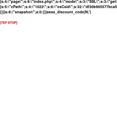
{s:4:\"page\";s:9:\"index.php\";s:4:\"mode\";s:3:\"SSL\";s:3:\"get\
{s:5:\"cPath\";s:4:\"1022\";s:6:\"osCsid\";s:32:\"df30b905577bca
{}}}s:8:\"snapshot\";a:0:{}}sess_discount_code|N;')
[TEP STOP]