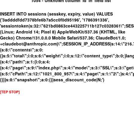
1054 - Unknown column 'id' in 'field list'
INSERT INTO sessions (sesskey, expiry, value) VALUES
('3addddfdd7378bfe6b7a5cc0f0d95196', '1786391336',
'sessiontoken|s:32:\"621bd0863ce443225711b127c0328361\";SE
(Linux; Android 14; Pixel 8) AppleWebKit/537.36 (KHTML, like
Gecko) Chrome/131.0.0.0 Mobile Safari/537.36; ClaudeBot/1.0;
+claudebot@anthropic.com)\";SESSION_IP_ADDRESS|s:14:\"216.73.
{s:8:\"contents\";a:0:
{}s:5:\"total\";i:0;s:6:\"weight\";i:0;s:12:\"content_type\";b:0;}
{s:4:\"path\";a:1:{i:0;a:4:
{s:4:\"page\";s:9:\"index.php\";s:4:\"mode\";s:3:\"SSL\";s:3:\"get\
{s:5:\"cPath\";s:12:\"1021_800_957\";s:4:\"page\";s:1:\"2\";}s:4:\"
{}}}s:8:\"snapshot\";a:0:{}}sess_discount_code|N;')
[TEP STOP]