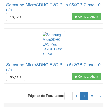
Samsung MicroSDHC EVO Plus 256GB Clase 10
c/a
Comprar Ahora
16,32
€
Samsung MicroSDHC EVO Plus 512GB Clase 10
c/a
Comprar Ahora
35,11
€
Páginas de Resultados:
(current)
«
1
2
3
»