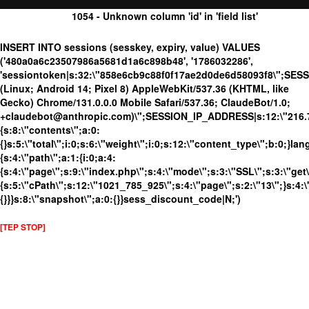
1054 - Unknown column 'id' in 'field list'
INSERT INTO sessions (sesskey, expiry, value) VALUES
('480a0a6c23507986a5681d1a6c898b48', '1786032286',
'sessiontoken|s:32:\"858e6cb9c88f0f17ae2d0de6d58093f8\";SES
(Linux; Android 14; Pixel 8) AppleWebKit/537.36 (KHTML, like
Gecko) Chrome/131.0.0.0 Mobile Safari/537.36; ClaudeBot/1.0;
+claudebot@anthropic.com)\";SESSION_IP_ADDRESS|s:12:\"216.73.
{s:8:\"contents\";a:0:
{}s:5:\"total\";i:0;s:6:\"weight\";i:0;s:12:\"content_type\";b:0;}
{s:4:\"path\";a:1:{i:0;a:4:
{s:4:\"page\";s:9:\"index.php\";s:4:\"mode\";s:3:\"SSL\";s:3:\"get\
{s:5:\"cPath\";s:12:\"1021_785_925\";s:4:\"page\";s:2:\"13\";}s:4:\
{}}}s:8:\"snapshot\";a:0:{}}sess_discount_code|N;')
[TEP STOP]