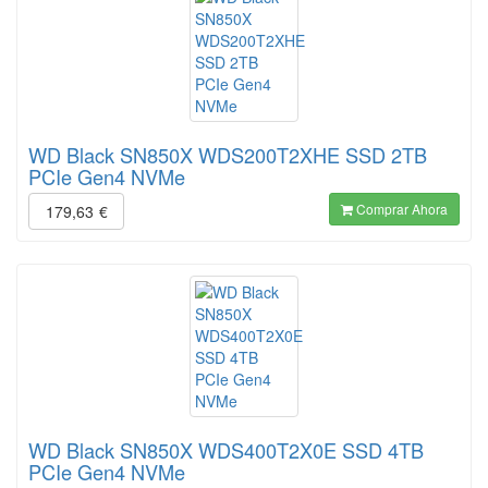
WD Black SN850X WDS200T2XHE SSD 2TB
PCIe Gen4 NVMe
Comprar Ahora
179,63
€
WD Black SN850X WDS400T2X0E SSD 4TB
PCIe Gen4 NVMe