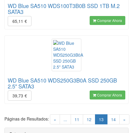
WD Blue SA510 WDS100T3B0B SSD 1TB M.2
SATA3
Comprar Ahora
65,11
€
WD Blue SA510 WDS250G3B0A SSD 250GB
2.5" SATA3
Comprar Ahora
39,73
€
Páginas de Resultados:
(current)
«
...
11
12
13
14
»