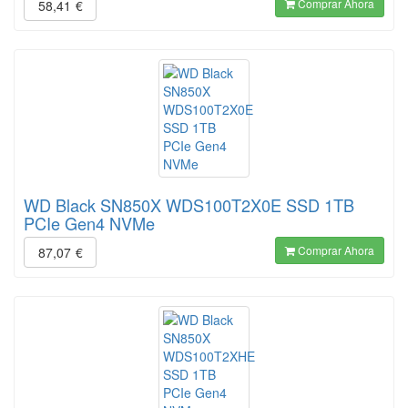
Comprar Ahora
58,41
€
WD Black SN850X WDS100T2X0E SSD 1TB
PCIe Gen4 NVMe
Comprar Ahora
87,07
€