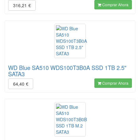
Comprar Ahora
316,21
€
WD Blue SA510 WDS100T3B0A SSD 1TB 2.5"
SATA3
Comprar Ahora
64,40
€