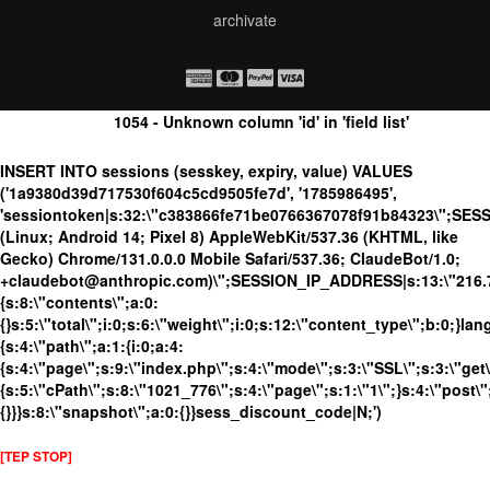
archivate
1054 - Unknown column 'id' in 'field list'
INSERT INTO sessions (sesskey, expiry, value) VALUES
('1a9380d39d717530f604c5cd9505fe7d', '1785986495',
'sessiontoken|s:32:\"c383866fe71be0766367078f91b84323\";SES
(Linux; Android 14; Pixel 8) AppleWebKit/537.36 (KHTML, like
Gecko) Chrome/131.0.0.0 Mobile Safari/537.36; ClaudeBot/1.0;
+claudebot@anthropic.com)\";SESSION_IP_ADDRESS|s:13:\"216.73.
{s:8:\"contents\";a:0:
{}s:5:\"total\";i:0;s:6:\"weight\";i:0;s:12:\"content_type\";b:0;}
{s:4:\"path\";a:1:{i:0;a:4:
{s:4:\"page\";s:9:\"index.php\";s:4:\"mode\";s:3:\"SSL\";s:3:\"get\
{s:5:\"cPath\";s:8:\"1021_776\";s:4:\"page\";s:1:\"1\";}s:4:\"post\"
{}}}s:8:\"snapshot\";a:0:{}}sess_discount_code|N;')
[TEP STOP]