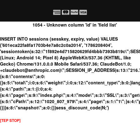
1054 - Unknown column 'id' in 'field list'
INSERT INTO sessions (sesskey, expiry, value) VALUES
('601eca22fa8fa1703b4e7a8c2c0a2014', '1786208404',
'sessiontoken|s:32:\"1f892e4d715820629fd4bbb7393b819c\";SE
(Linux; Android 14; Pixel 8) AppleWebKit/537.36 (KHTML, like
Gecko) Chrome/131.0.0.0 Mobile Safari/537.36; ClaudeBot/1.0;
+claudebot@anthropic.com)\";SESSION_IP_ADDRESS|s:13:\"216.73.
{s:8:\"contents\";a:0:
{}s:5:\"total\";i:0;s:6:\"weight\";i:0;s:12:\"content_type\";b:0;}
{s:4:\"path\";a:1:{i:0;a:4:
{s:4:\"page\";s:9:\"index.php\";s:4:\"mode\";s:3:\"SSL\";s:3:\"get\
{s:5:\"cPath\";s:12:\"1020_807_979\";s:4:\"page\";s:1:\"1\";}s:4:\"
{}}}s:8:\"snapshot\";a:0:{}}sess_discount_code|N;')
[TEP STOP]