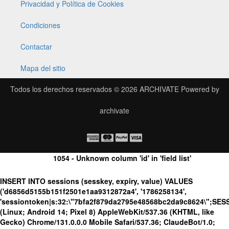
Privacidad y Política de Cookies
Condiciones
Contactar
Mapa del sitio
Todos los derechos reservados © 2026
ARCHIVATE
Powered by
archivate
1054 - Unknown column 'id' in 'field list'
INSERT INTO sessions (sesskey, expiry, value) VALUES
('d6856d5155b151f2501e1aa9312872a4', '1786258134',
'sessiontoken|s:32:\"7bfa2f879da2795e48568bc2da9c8624\";SES
(Linux; Android 14; Pixel 8) AppleWebKit/537.36 (KHTML, like
Gecko) Chrome/131.0.0.0 Mobile Safari/537.36; ClaudeBot/1.0;