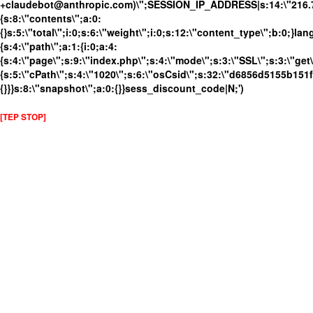
+claudebot@anthropic.com)\";SESSION_IP_ADDRESS|s:14:\"216.73.
{s:8:\"contents\";a:0:
{}s:5:\"total\";i:0;s:6:\"weight\";i:0;s:12:\"content_type\";b:0;}
{s:4:\"path\";a:1:{i:0;a:4:
{s:4:\"page\";s:9:\"index.php\";s:4:\"mode\";s:3:\"SSL\";s:3:\"get\
{s:5:\"cPath\";s:4:\"1020\";s:6:\"osCsid\";s:32:\"d6856d5155b151
{}}}s:8:\"snapshot\";a:0:{}}sess_discount_code|N;')
[TEP STOP]