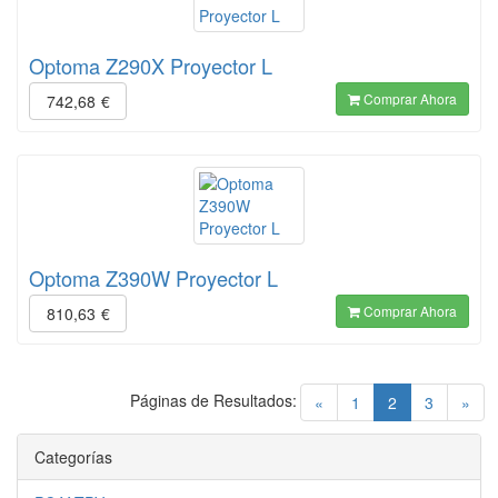
Optoma Z290X Proyector L
Comprar Ahora
742,68
€
Optoma Z390W Proyector L
Comprar Ahora
810,63
€
Páginas de Resultados:
(current)
«
1
2
3
»
Categorías