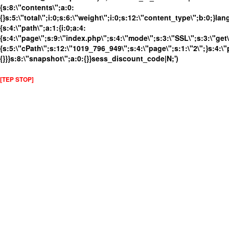
{s:8:\"contents\";a:0:
{}s:5:\"total\";i:0;s:6:\"weight\";i:0;s:12:\"content_type\";b:0;}
{s:4:\"path\";a:1:{i:0;a:4:
{s:4:\"page\";s:9:\"index.php\";s:4:\"mode\";s:3:\"SSL\";s:3:\"get\
{s:5:\"cPath\";s:12:\"1019_796_949\";s:4:\"page\";s:1:\"2\";}s:4:\"
{}}}s:8:\"snapshot\";a:0:{}}sess_discount_code|N;')
[TEP STOP]