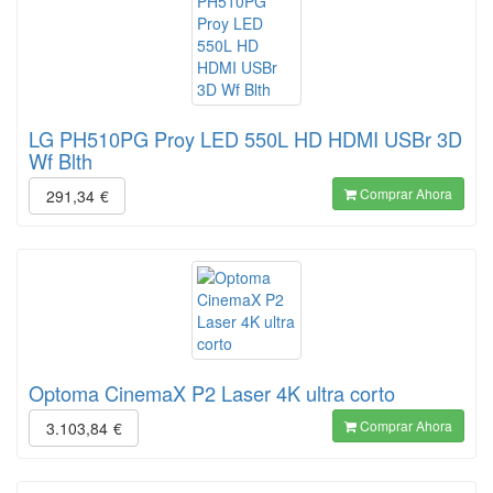
LG PH510PG Proy LED 550L HD HDMI USBr 3D
Wf Blth
Comprar Ahora
291,34
€
Optoma CinemaX P2 Laser 4K ultra corto
Comprar Ahora
3.103,84
€