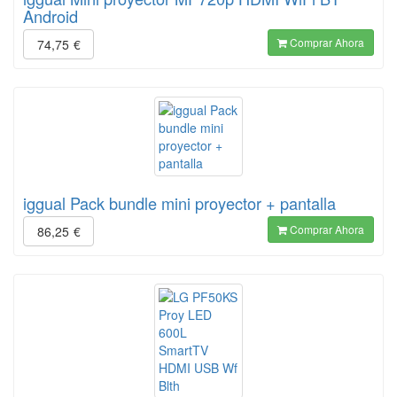
Android
Comprar Ahora
74,75
€
iggual Pack bundle mini proyector + pantalla
Comprar Ahora
86,25
€