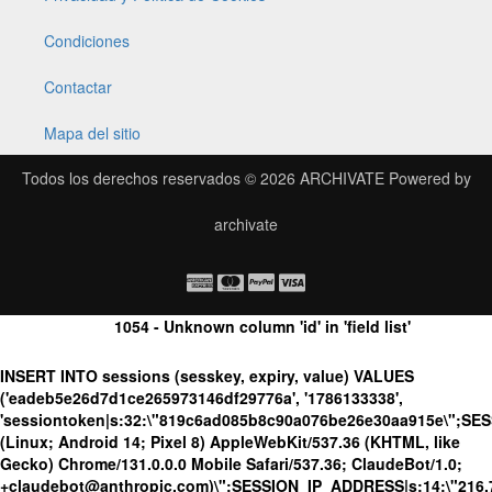
Condiciones
Contactar
Mapa del sitio
Todos los derechos reservados © 2026
ARCHIVATE
Powered by
archivate
1054 - Unknown column 'id' in 'field list'
INSERT INTO sessions (sesskey, expiry, value) VALUES
('eadeb5e26d7d1ce265973146df29776a', '1786133338',
'sessiontoken|s:32:\"819c6ad085b8c90a076be26e30aa915e\";SE
(Linux; Android 14; Pixel 8) AppleWebKit/537.36 (KHTML, like
Gecko) Chrome/131.0.0.0 Mobile Safari/537.36; ClaudeBot/1.0;
+claudebot@anthropic.com)\";SESSION_IP_ADDRESS|s:14:\"216.73.