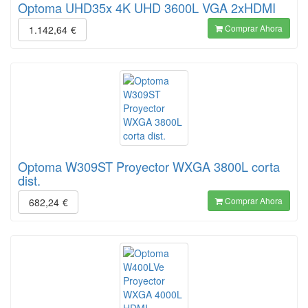
Optoma UHD35x 4K UHD 3600L VGA 2xHDMI
Comprar Ahora
1.142,64
€
Optoma W309ST Proyector WXGA 3800L corta
dist.
Comprar Ahora
682,24
€