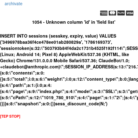
archivate
1054 - Unknown column 'id' in 'field list'
INSERT INTO sessions (sesskey, expiry, value) VALUES
('3496978baa36f4ce478ee01ab280829a', '1786169373',
'sessiontoken|s:32:\"503793b84f4da2c1731b4525f192f114\";SES
(Linux; Android 14; Pixel 8) AppleWebKit/537.36 (KHTML, like
Gecko) Chrome/131.0.0.0 Mobile Safari/537.36; ClaudeBot/1.0;
+claudebot@anthropic.com)\";SESSION_IP_ADDRESS|s:13:\"216.73.
{s:8:\"contents\";a:0:
{}s:5:\"total\";i:0;s:6:\"weight\";i:0;s:12:\"content_type\";b:0;}
{s:4:\"path\";a:1:{i:0;a:4:
{s:4:\"page\";s:9:\"index.php\";s:4:\"mode\";s:3:\"SSL\";s:3:\"get\
{s:5:\"cPath\";s:12:\"1019_780_910\";s:4:\"page\";s:1:\"2\";}s:4:\"
{}}}s:8:\"snapshot\";a:0:{}}sess_discount_code|N;')
[TEP STOP]