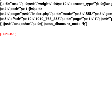
{}s:5:\"total\";i:0;s:6:\"weight\";i:0;s:12:\"content_type\";b:0;}
{s:4:\"path\";a:1:{i:0;a:4:
{s:4:\"page\";s:9:\"index.php\";s:4:\"mode\";s:3:\"SSL\";s:3:\"get\
{s:5:\"cPath\";s:12:\"1019_763_855\";s:4:\"page\";s:1:\"1\";}s:4:\"
{}}}s:8:\"snapshot\";a:0:{}}sess_discount_code|N;')
[TEP STOP]