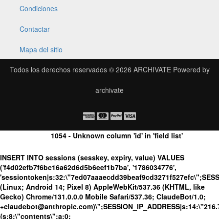
Condiciones
Contactar
Mapa del sitio
Todos los derechos reservados © 2026
ARCHIVATE
Powered by
archivate
1054 - Unknown column 'id' in 'field list'
INSERT INTO sessions (sesskey, expiry, value) VALUES
('f4d02efb7f6bc16a62d6d5b6eef1b7ba', '1786034776',
'sessiontoken|s:32:\"7ed07aaaecdd39beaf9cd3271f527efc\";SES
(Linux; Android 14; Pixel 8) AppleWebKit/537.36 (KHTML, like
Gecko) Chrome/131.0.0.0 Mobile Safari/537.36; ClaudeBot/1.0;
+claudebot@anthropic.com)\";SESSION_IP_ADDRESS|s:14:\"216.73.
{s:8:\"contents\";a:0: