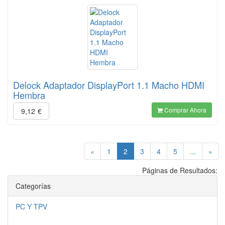
Delock Adaptador DisplayPort 1.1 Macho HDMI
Hembra
Comprar Ahora
9,12
€
(current)
«
1
2
3
4
5
...
»
Páginas de Resultados:
Categorías
PC Y TPV