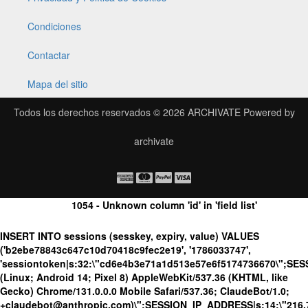
Condiciones
Contactar
Mapa del sitio
Todos los derechos reservados © 2026
ARCHIVATE
Powered by
archivate
1054 - Unknown column 'id' in 'field list'
INSERT INTO sessions (sesskey, expiry, value) VALUES
('b2ebe78843c647c10d70418c9fec2e19', '1786033747',
'sessiontoken|s:32:\"cd6e4b3e71a1d513e57e6f5174736670\";SE
(Linux; Android 14; Pixel 8) AppleWebKit/537.36 (KHTML, like
Gecko) Chrome/131.0.0.0 Mobile Safari/537.36; ClaudeBot/1.0;
+claudebot@anthropic.com)\";SESSION_IP_ADDRESS|s:14:\"216.73.