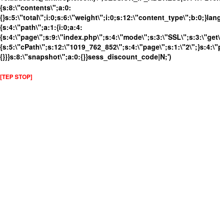
{s:8:\"contents\";a:0:
{}s:5:\"total\";i:0;s:6:\"weight\";i:0;s:12:\"content_type\";b:0;}
{s:4:\"path\";a:1:{i:0;a:4:
{s:4:\"page\";s:9:\"index.php\";s:4:\"mode\";s:3:\"SSL\";s:3:\"get\
{s:5:\"cPath\";s:12:\"1019_762_852\";s:4:\"page\";s:1:\"2\";}s:4:\"
{}}}s:8:\"snapshot\";a:0:{}}sess_discount_code|N;')
[TEP STOP]