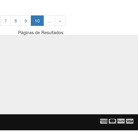
(current)
7
8
9
10
...
»
Páginas de Resultados: