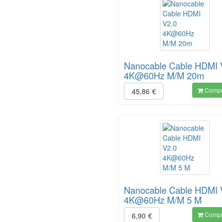
Nanocable Cable HDMI 
4K@60Hz M/M 20m
Compr
45,86
€
Nanocable Cable HDMI 
4K@60Hz M/M 5 M
Compr
6,90
€