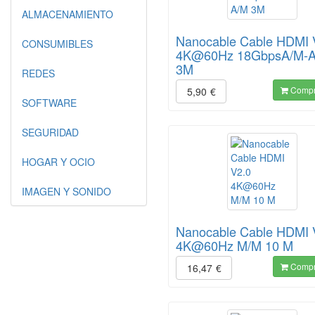
ALMACENAMIENTO
Nanocable Cable HDMI 
CONSUMIBLES
4K@60Hz 18GbpsA/M-
3M
REDES
Compr
5,90
€
SOFTWARE
SEGURIDAD
HOGAR Y OCIO
IMAGEN Y SONIDO
Nanocable Cable HDMI 
4K@60Hz M/M 10 M
Compr
16,47
€