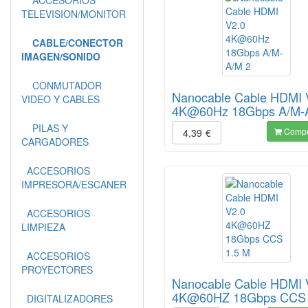
ACCESORIOS
TELEVISION/MONITOR
CABLE/CONECTOR
IMAGEN/SONIDO
CONMUTADOR
Nanocable Cable HDMI 
VIDEO Y CABLES
4K@60Hz 18Gbps A/M-
PILAS Y
Compr
4,39
€
CARGADORES
ACCESORIOS
IMPRESORA/ESCANER
ACCESORIOS
LIMPIEZA
ACCESORIOS
PROYECTORES
Nanocable Cable HDMI 
4K@60HZ 18Gbps CCS 
DIGITALIZADORES