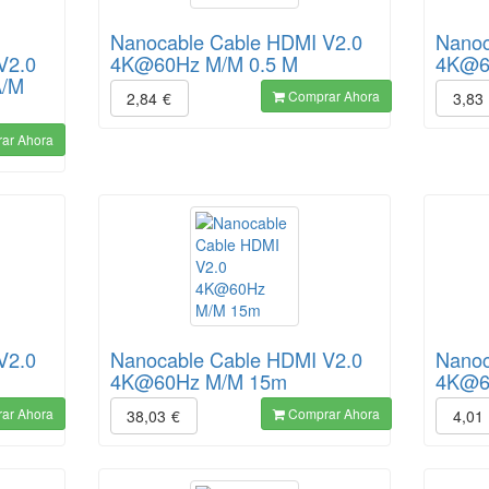
Nanocable Cable HDMI V2.0
Nanoc
V2.0
4K@60Hz M/M 0.5 M
4K@6
A/M
Comprar Ahora
2,84
€
3,83
ar Ahora
V2.0
Nanocable Cable HDMI V2.0
Nanoc
4K@60Hz M/M 15m
4K@6
ar Ahora
Comprar Ahora
38,03
€
4,01