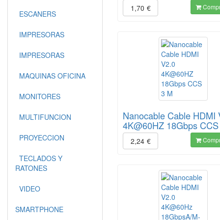
Compr
1,70
€
ESCANERS
IMPRESORAS
IMPRESORAS
MAQUINAS OFICINA
MONITORES
Nanocable Cable HDMI 
MULTIFUNCION
4K@60HZ 18Gbps CCS
PROYECCION
Compr
2,24
€
TECLADOS Y
RATONES
VIDEO
SMARTPHONE