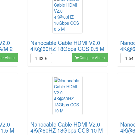
V2.0
Nanocable Cable HDMI V2.0
Nanoc
A/M 2
4K@60HZ 18Gbps CCS 0.5 M
4K@6
ar Ahora
Comprar Ahora
1,32
€
1,54
V2.0
Nanocable Cable HDMI V2.0
Nanoc
1.5 M
4K@60HZ 18Gbps CCS 10 M
4K@6