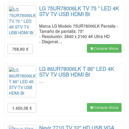
LG 75UR78006LK TV 75 " LED 4K
STV TV USB HDMI Bt
Marca LG Modelo 75UR78006LK Pantalla -
Tamaño de pantalla: 75"
- Resolución: 3840 x 2160 4K Ultra HD
- Diagonal…
Comprar Ahora
768,80
€
LG 86UR78006LK T 86" LED 4K
STV TV USB HDMI Bt
…
Comprar Ahora
1.450,38
€
Nevir 7710 TV 32" HD USB VGA