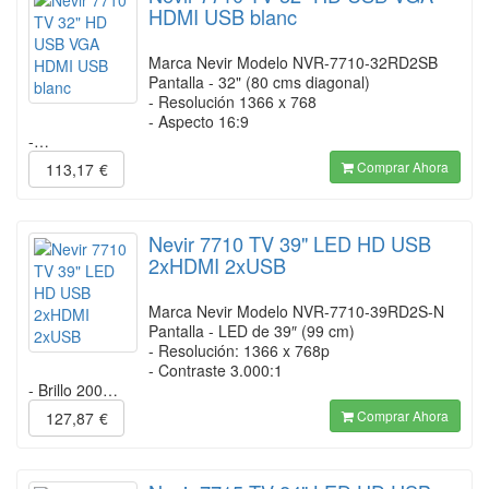
HDMI USB blanc
Marca Nevir Modelo NVR-7710-32RD2SB
Pantalla - 32" (80 cms diagonal)
- Resolución 1366 x 768
- Aspecto 16:9
-…
Comprar Ahora
113,17
€
Nevir 7710 TV 39" LED HD USB
2xHDMI 2xUSB
Marca Nevir Modelo NVR-7710-39RD2S-N
Pantalla - LED de 39″ (99 cm)
- Resolución: 1366 x 768p
- Contraste 3.000:1
- Brillo 200…
Comprar Ahora
127,87
€