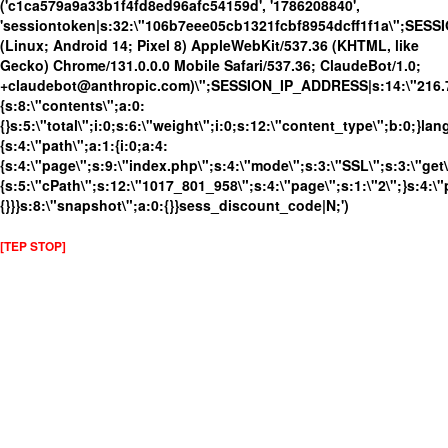
('c1ca579a9a33b1f4fd8ed96afc54159d', '1786208840',
'sessiontoken|s:32:\"106b7eee05cb1321fcbf8954dcff1f1a\";SES
(Linux; Android 14; Pixel 8) AppleWebKit/537.36 (KHTML, like
Gecko) Chrome/131.0.0.0 Mobile Safari/537.36; ClaudeBot/1.0;
+claudebot@anthropic.com)\";SESSION_IP_ADDRESS|s:14:\"216.73.
{s:8:\"contents\";a:0:
{}s:5:\"total\";i:0;s:6:\"weight\";i:0;s:12:\"content_type\";b:0;}
{s:4:\"path\";a:1:{i:0;a:4:
{s:4:\"page\";s:9:\"index.php\";s:4:\"mode\";s:3:\"SSL\";s:3:\"get\
{s:5:\"cPath\";s:12:\"1017_801_958\";s:4:\"page\";s:1:\"2\";}s:4:\"
{}}}s:8:\"snapshot\";a:0:{}}sess_discount_code|N;')
[TEP STOP]