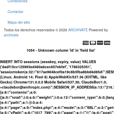
Condiciones
Contactar
Mapa del sitio
Todos los derechos reservados © 2026
ARCHIVATE
Powered by
archivate
1054 - Unknown column 'id' in 'field list'
INSERT INTO sessions (sesskey, expiry, value) VALUES
('dadf15cc125993ed460a6cec657ebfef', '1786325351',
'sessiontoken|s:32:\"617ae9848cef0a19c8b5fba8bb66d85d\";SE
(Linux; Android 14; Pixel 8) AppleWebKit/537.36 (KHTML, like
Gecko) Chrome/131.0.0.0 Mobile Safari/537.36; ClaudeBot/1.0;
+claudebot@anthropic.com)\";SESSION_IP_ADDRESS|s:13:\"216.73.
{s:8:\"contents\";a:0:
{}s:5:\"total\";i:0;s:6:\"weight\";i:0;s:12:\"content_type\";b:0;}
{s:4:\"path\";a:1:{i:0;a:4:
{s:4:\"page\";s:9:\"index.php\";s:4:\"mode\";s:3:\"SSL\";s:3:\"get\
{s:5:\"cPath\";s:8:\"1017_799\";s:4:\"page\";s:1:\"1\";}s:4:\"post\"