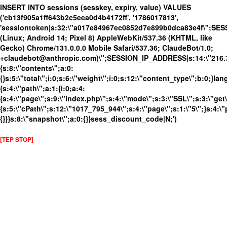
INSERT INTO sessions (sesskey, expiry, value) VALUES
('cb13f905a1ff643b2c5eea0d4b4172ff', '1786017813',
'sessiontoken|s:32:\"a017e84967ec0852d7e899b0dca83e4f\";SE
(Linux; Android 14; Pixel 8) AppleWebKit/537.36 (KHTML, like
Gecko) Chrome/131.0.0.0 Mobile Safari/537.36; ClaudeBot/1.0;
+claudebot@anthropic.com)\";SESSION_IP_ADDRESS|s:14:\"216.73.
{s:8:\"contents\";a:0:
{}s:5:\"total\";i:0;s:6:\"weight\";i:0;s:12:\"content_type\";b:0;}
{s:4:\"path\";a:1:{i:0;a:4:
{s:4:\"page\";s:9:\"index.php\";s:4:\"mode\";s:3:\"SSL\";s:3:\"get\
{s:5:\"cPath\";s:12:\"1017_795_944\";s:4:\"page\";s:1:\"5\";}s:4:\"
{}}}s:8:\"snapshot\";a:0:{}}sess_discount_code|N;')
[TEP STOP]