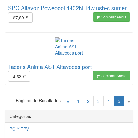
SPC Altavoz Powepool 4432N 14w usb-c sumer.
Comprar Ahora
27,89
€
Tacens Anima AS1 Altavoces port
Comprar Ahora
4,63
€
Páginas de Resultados:
(current)
«
1
2
3
4
5
»
Categorías
PC Y TPV