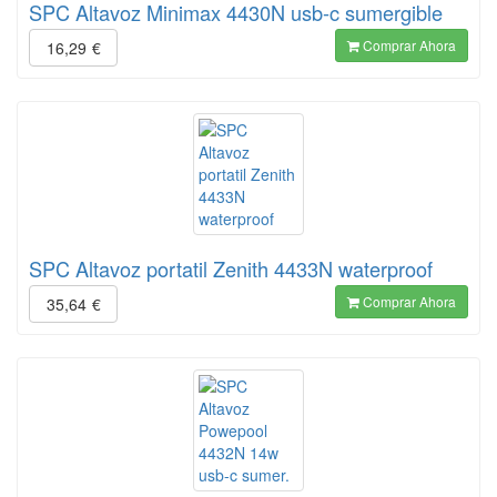
SPC Altavoz Minimax 4430N usb-c sumergible
Comprar Ahora
16,29
€
SPC Altavoz portatil Zenith 4433N waterproof
Comprar Ahora
35,64
€