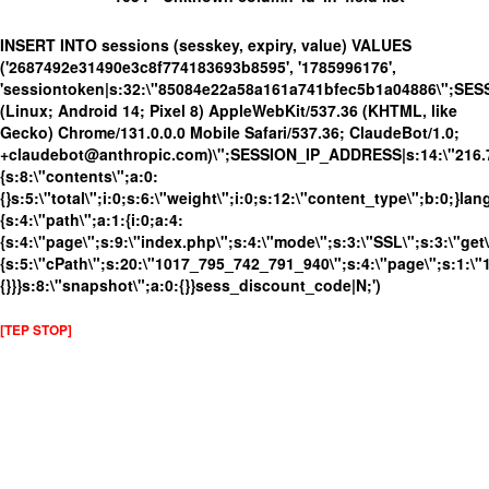
INSERT INTO sessions (sesskey, expiry, value) VALUES
('2687492e31490e3c8f774183693b8595', '1785996176',
'sessiontoken|s:32:\"85084e22a58a161a741bfec5b1a04886\";SES
(Linux; Android 14; Pixel 8) AppleWebKit/537.36 (KHTML, like
Gecko) Chrome/131.0.0.0 Mobile Safari/537.36; ClaudeBot/1.0;
+claudebot@anthropic.com)\";SESSION_IP_ADDRESS|s:14:\"216.73.
{s:8:\"contents\";a:0:
{}s:5:\"total\";i:0;s:6:\"weight\";i:0;s:12:\"content_type\";b:0;}
{s:4:\"path\";a:1:{i:0;a:4:
{s:4:\"page\";s:9:\"index.php\";s:4:\"mode\";s:3:\"SSL\";s:3:\"get\
{s:5:\"cPath\";s:20:\"1017_795_742_791_940\";s:4:\"page\";s:1:\"1\
{}}}s:8:\"snapshot\";a:0:{}}sess_discount_code|N;')
[TEP STOP]