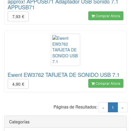
approx! APPUSB71 Adaptador USB Sonido 7.1
APPUSB71
Comprar Ahora
7,93
€
Ewent EW3762 TARJETA DE SONIDO USB 7.1
Comprar Ahora
4,90
€
Páginas de Resultados:
(current)
«
1
»
Categorías