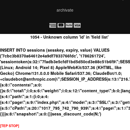
archivate
1054 - Unknown column 'id' in 'field list'
INSERT INTO sessions (sesskey, expiry, value) VALUES
('7cbc3b8370a64612e4a9df7833766fdc', '1786261724',
'sessiontoken|s:32:\"7fadb3e5cfdf1bd5d50cd3e88c51b6f9\";SES
(Linux; Android 14; Pixel 8) AppleWebKit/537.36 (KHTML, like
Gecko) Chrome/131.0.0.0 Mobile Safari/537.36; ClaudeBot/1.0;
+claudebot@anthropic.com)\";SESSION_IP_ADDRESS|s:13:\"216.73.
{s:8:\"contents\";a:0:
{}s:5:\"total\";i:0;s:6:\"weight\";i:0;s:12:\"content_type\";b:0;}
{s:4:\"path\";a:1:{i:0;a:4:
{s:4:\"page\";s:9:\"index.php\";s:4:\"mode\";s:3:\"SSL\";s:3:\"get\
{s:5:\"cPath\";s:20:\"1017_795_742_790_939\";s:4:\"page\";s:1:\"3\
{}}}s:8:\"snapshot\";a:0:{}}sess_discount_code|N;')
[TEP STOP]