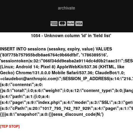
archivate
1054 - Unknown column 'id' in 'field list'
INSERT INTO sessions (sesskey, expiry, value) VALUES
('83f775b757955bdb8ae6764c9b66dfbf', '1786389516',
'sessiontoken|s:32:\"066f34dd9eaba2a9114dc4d0b21aac31\";SE
(Linux; Android 14; Pixel 8) AppleWebKit/537.36 (KHTML, like
Gecko) Chrome/131.0.0.0 Mobile Safari/537.36; ClaudeBot/1.0;
+claudebot@anthropic.com)\";SESSION_IP_ADDRESS|s:14:\"216.73.
{s:8:\"contents\";a:0:
{}s:5:\"total\";i:0;s:6:\"weight\";i:0;s:12:\"content_type\";b:0;}
{s:4:\"path\";a:1:{i:0;a:4:
{s:4:\"page\";s:9:\"index.php\";s:4:\"mode\";s:3:\"SSL\";s:3:\"get\
{s:5:\"cPath\";s:20:\"1017_795_742_787_929\";s:4:\"page\";s:1:\"9\
{}}}s:8:\"snapshot\";a:0:{}}sess_discount_code|N;')
[TEP STOP]