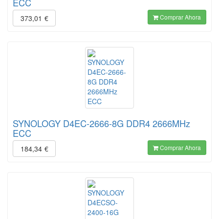
ECC
Comprar Ahora
373,01
€
SYNOLOGY D4EC-2666-8G DDR4 2666MHz
ECC
Comprar Ahora
184,34
€