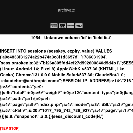
archivate
1054 - Unknown column 'id' in 'field list'
INSERT INTO sessions (sesskey, expiry, value) VALUES
('a9e4833f31274a22b474a3c8f1d3657d', '1786031904',
'sessiontoken|s:32:\"bf26a805fdd4cf27d592800840d5d4b1\";SES
(Linux; Android 14; Pixel 8) AppleWebKit/537.36 (KHTML, like
Gecko) Chrome/131.0.0.0 Mobile Safari/537.36; ClaudeBot/1.0;
+claudebot@anthropic.com)\";SESSION_IP_ADDRESS|s:14:\"216.73.
{s:8:\"contents\";a:0:
{}s:5:\"total\";i:0;s:6:\"weight\";i:0;s:12:\"content_type\";b:0;}
{s:4:\"path\";a:1:{i:0;a:4:
{s:4:\"page\";s:9:\"index.php\";s:4:\"mode\";s:3:\"SSL\";s:3:\"get\
{s:5:\"cPath\";s:20:\"1017_795_742_786_927\";s:4:\"page\";s:1:\"4\
{}}}s:8:\"snapshot\";a:0:{}}sess_discount_code|N;')
[TEP STOP]