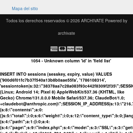
Mapa del sitio
Todos los derechos reservados © 2026
ARCHIVATE
Powered by
archivate
1054 - Unknown column 'id' in 'field list'
INSERT INTO sessions (sesskey, expiry, value) VALUES
('900d6f01fc7b37f540a13b8b0aae55fa', '1786108314',
'sessiontoken|s:32:\"38378aa7c28a083f93c442f8309f2f35\";SES
(Linux; Android 14; Pixel 8) AppleWebKit/537.36 (KHTML, like
Gecko) Chrome/131.0.0.0 Mobile Safari/537.36; ClaudeBot/1.0;
+claudebot@anthropic.com)\";SESSION_IP_ADDRESS|s:13:\"216.73.
{s:8:\"contents\";a:0:
{}s:5:\"total\";i:0;s:6:\"weight\";i:0;s:12:\"content_type\";b:0;}
{s:4:\"path\";a:1:{i:0;a:4:
{s:4:\"page\";s:9:\"index.php\";s:4:\"mode\";s:3:\"SSL\";s:3:\"get\