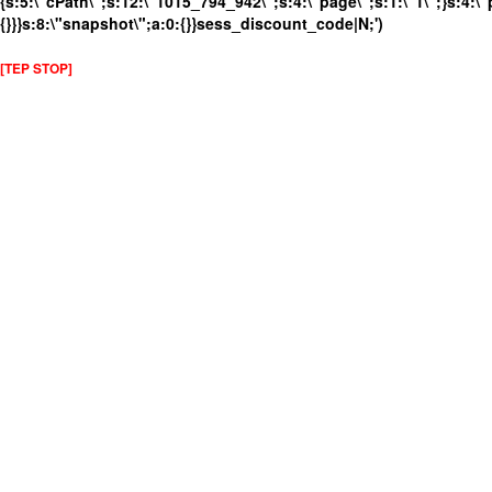
{s:5:\"cPath\";s:12:\"1015_794_942\";s:4:\"page\";s:1:\"1\";}s:4:\"
{}}}s:8:\"snapshot\";a:0:{}}sess_discount_code|N;')
[TEP STOP]