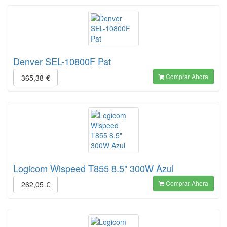
Denver SEL-10800F Pat
Comprar Ahora
365,38
€
Logicom Wispeed T855 8.5" 300W Azul
Comprar Ahora
262,05
€