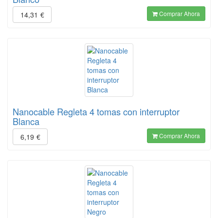
Comprar Ahora
14,31
€
Nanocable Regleta 4 tomas con interruptor
Blanca
Comprar Ahora
6,19
€