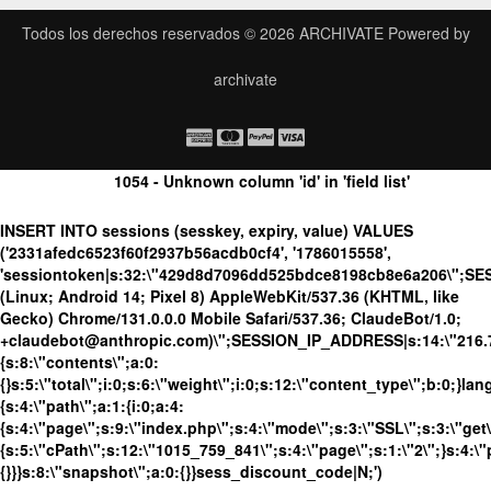
Todos los derechos reservados © 2026
ARCHIVATE
Powered by
archivate
1054 - Unknown column 'id' in 'field list'
INSERT INTO sessions (sesskey, expiry, value) VALUES
('2331afedc6523f60f2937b56acdb0cf4', '1786015558',
'sessiontoken|s:32:\"429d8d7096dd525bdce8198cb8e6a206\";SE
(Linux; Android 14; Pixel 8) AppleWebKit/537.36 (KHTML, like
Gecko) Chrome/131.0.0.0 Mobile Safari/537.36; ClaudeBot/1.0;
+claudebot@anthropic.com)\";SESSION_IP_ADDRESS|s:14:\"216.73.
{s:8:\"contents\";a:0:
{}s:5:\"total\";i:0;s:6:\"weight\";i:0;s:12:\"content_type\";b:0;}
{s:4:\"path\";a:1:{i:0;a:4:
{s:4:\"page\";s:9:\"index.php\";s:4:\"mode\";s:3:\"SSL\";s:3:\"get\
{s:5:\"cPath\";s:12:\"1015_759_841\";s:4:\"page\";s:1:\"2\";}s:4:\"
{}}}s:8:\"snapshot\";a:0:{}}sess_discount_code|N;')