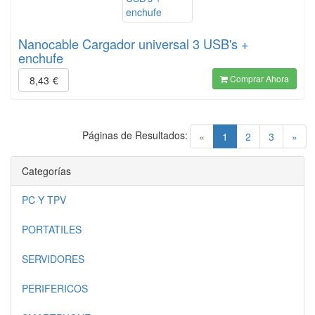
Nanocable Cargador universal 3 USB's +
enchufe
Comprar Ahora
8,43
€
Páginas de Resultados:
(current)
«
1
2
3
»
Categorías
PC Y TPV
PORTATILES
SERVIDORES
PERIFERICOS