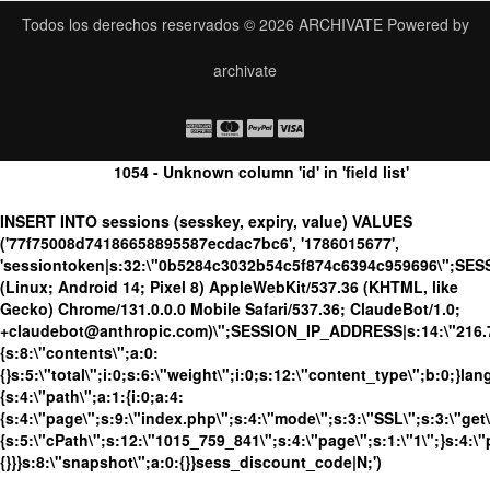
Todos los derechos reservados © 2026
ARCHIVATE
Powered by
archivate
1054 - Unknown column 'id' in 'field list'
INSERT INTO sessions (sesskey, expiry, value) VALUES
('77f75008d74186658895587ecdac7bc6', '1786015677',
'sessiontoken|s:32:\"0b5284c3032b54c5f874c6394c959696\";SES
(Linux; Android 14; Pixel 8) AppleWebKit/537.36 (KHTML, like
Gecko) Chrome/131.0.0.0 Mobile Safari/537.36; ClaudeBot/1.0;
+claudebot@anthropic.com)\";SESSION_IP_ADDRESS|s:14:\"216.73.
{s:8:\"contents\";a:0:
{}s:5:\"total\";i:0;s:6:\"weight\";i:0;s:12:\"content_type\";b:0;}
{s:4:\"path\";a:1:{i:0;a:4:
{s:4:\"page\";s:9:\"index.php\";s:4:\"mode\";s:3:\"SSL\";s:3:\"get\
{s:5:\"cPath\";s:12:\"1015_759_841\";s:4:\"page\";s:1:\"1\";}s:4:\"
{}}}s:8:\"snapshot\";a:0:{}}sess_discount_code|N;')