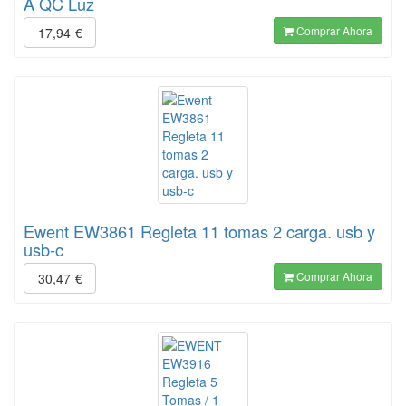
A QC Luz
Comprar Ahora
17,94
€
Ewent EW3861 Regleta 11 tomas 2 carga. usb y
usb-c
Comprar Ahora
30,47
€