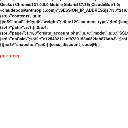
Gecko) Chrome/131.0.0.0 Mobile Safari/537.36; ClaudeBot/1.0;
+claudebot@anthropic.com)\";SESSION_IP_ADDRESS|s:13:\"216.73.
{s:8:\"contents\";a:0:
{}s:5:\"total\";i:0;s:6:\"weight\";i:0;s:12:\"content_type\";b:0;}
{s:4:\"path\";a:1:{i:0;a:4:
{s:4:\"page\";s:18:\"create_account.php\";s:4:\"mode\";s:3:\"SSL\"
{s:6:\"osCsid\";s:32:\"c125482121ef8789158a652fab876db3\";}s:4:
{}}}s:8:\"snapshot\";a:0:{}}sess_discount_code|N;')
[TEP STOP]