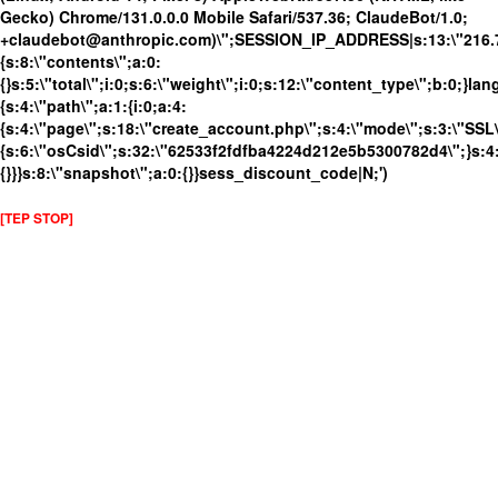
Gecko) Chrome/131.0.0.0 Mobile Safari/537.36; ClaudeBot/1.0;
+claudebot@anthropic.com)\";SESSION_IP_ADDRESS|s:13:\"216.73.
{s:8:\"contents\";a:0:
{}s:5:\"total\";i:0;s:6:\"weight\";i:0;s:12:\"content_type\";b:0;}
{s:4:\"path\";a:1:{i:0;a:4:
{s:4:\"page\";s:18:\"create_account.php\";s:4:\"mode\";s:3:\"SSL\"
{s:6:\"osCsid\";s:32:\"62533f2fdfba4224d212e5b5300782d4\";}s:4:
{}}}s:8:\"snapshot\";a:0:{}}sess_discount_code|N;')
[TEP STOP]