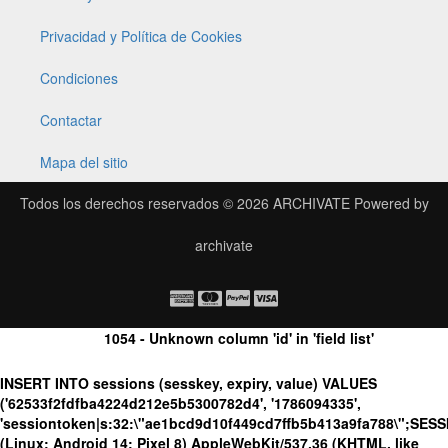
Privacidad y Política de Cookies
Condiciones
Contactar
Mapa del sitio
Todos los derechos reservados © 2026
ARCHIVATE
Powered by
archivate
1054 - Unknown column 'id' in 'field list'
INSERT INTO sessions (sesskey, expiry, value) VALUES
('62533f2fdfba4224d212e5b5300782d4', '1786094335',
'sessiontoken|s:32:\"ae1bcd9d10f449cd7ffb5b413a9fa788\";SES
(Linux; Android 14; Pixel 8) AppleWebKit/537.36 (KHTML, like